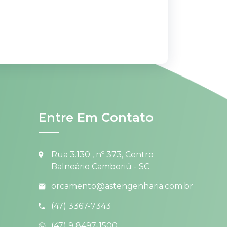
Entre Em Contato
Rua 3.130 , nº 373, Centro
Balneário Camboriú - SC
orcamento@astengenharia.com.br
(47) 3367-7343
(47) 9 8497-1500